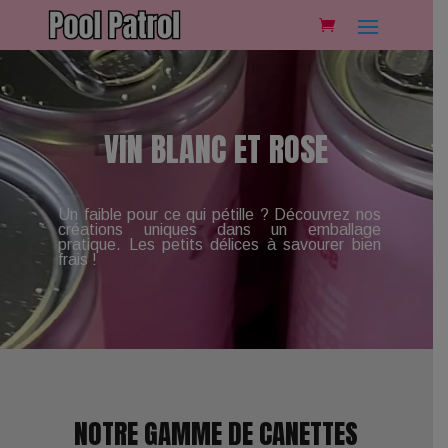
Lecteur
vidéo
VIN BLANC ET ROSE
Un faible pour ce qui pétille ? Découvrez nos
créations uniques dans un emballage
pratique. Les petits délices à savourer bien
frais !
NOTRE GAMME DE CANETTES